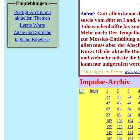
Empfehlungen:
Predigt-Archiv mit
Gott allein kennt
Aufruf:
aktuellen Themen
sowie vom dürren Land, we
Letzte Worte
Jahrwochenhälfte bis zum
Zitate und Sprüche
Mehr noch: Der Tempelbau-
zur Messias-Enthüllung u
tägliche Bibellese
allen muss aber der Absc
Kurz: Ob die aktuelle Dür
und vielmehr müsste die E
kann nur aufgerufen werd
( Link-Tipp zum Thema:
www.go
Impulse-Archiv
Inhalt
1
2
3
4
22
23
24
2
42
43
44
4
62
63
64
6
82
83
84
8
102
103
104
1
122
123
124
1
142
143
144
1
162
163
164
1