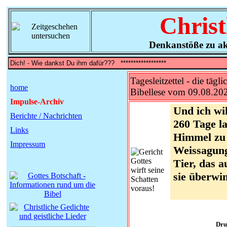
Christ
Denkanstöße zu ak
Tagesleitzettel - die tägli
home
Bibellese vom 09.08.20
Impulse-Archiv
Und ich wi
Berichte / Nachrichten
260 Tage l
Links
Himmel zu 
Impressum
Weissagung
Tier, das 
sie überwin
Dru