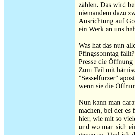
zählen. Das wird b
niemandem dazu zwi
Ausrichtung auf Got
ein Werk an uns hab
Was hat das nun all
Pfingssonntag fällt
Presse die Öffnung 
Zum Teil mit hämis
"Sesselfurzer" apost
wenn sie die Öffnu
Nun kann man daraus
machen, bei der es f
hier, wie mit so vi
und wo man sich ei
genau so. Und ich d