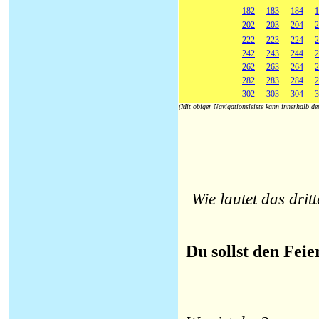
182
183
184
1
202
203
204
2
222
223
224
2
242
243
244
2
262
263
264
2
282
283
284
2
302
303
304
3
(Mit obiger Navigationsleiste kann innerhalb d
Wie lautet das drit
Du sollst den Feie