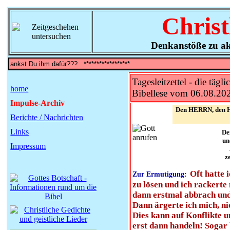
Christ
Denkanstöße zu ak
Tagesleitzettel - die tägli
home
Bibellese vom 06.08.20
Impulse-Archiv
Den HERRN, den Ho
Berichte / Nachrichten
Links
De
un
Impressum
z
Oft hatte 
Zur Ermutigung:
zu lösen und ich rackerte
dann erstmal abbrach und 
Dann ärgerte ich mich, ni
Dies kann auf Konflikte u
erst dann handeln! Sogar