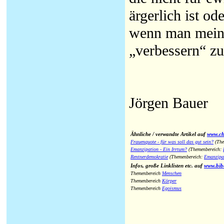
ärgerlich ist o
wenn man meint
„verbessern“ z
Jörgen Bauer
Ähnliche / verwandte Artikel auf
www.chr
Frauenquote - für was soll das gut sein?
(The
Emanzipation - Ein Irrtum?
(Themenbereich:
Rentnerdemokratie
(Themenbereich:
Emanzipa
Infos, große Linklisten etc. auf
www.bib
Themenbereich
Menschen
Themenbereich
Körper
Themenbereich
Egoismus