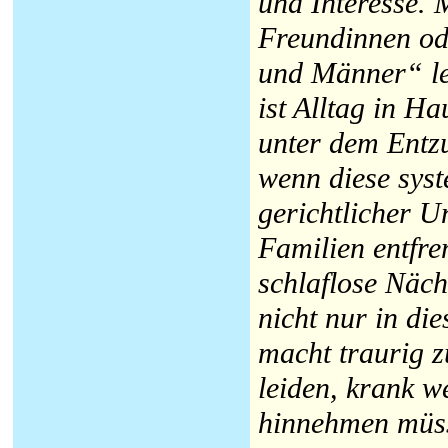
und Interesse. 
Freundinnen ode
und Männer“ le
ist Alltag in H
unter dem Entz
wenn diese syst
gerichtlicher U
Familien entfre
schlaflose Näch
nicht nur in di
macht traurig 
leiden, krank w
hinnehmen müs