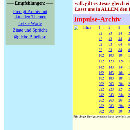
Empfehlungen:
will, gilt es Jesus gleich
Lasst uns in ALLEM den 
Predigt-Archiv mit
aktuellen Themen
Impulse-Archiv
Letzte Worte
Inhalt
1
2
3
4
Zitate und Sprüche
22
23
24
2
tägliche Bibellese
42
43
44
4
62
63
64
6
82
83
84
8
102
103
104
1
122
123
124
1
142
143
144
1
162
163
164
1
182
183
184
1
202
203
204
2
222
223
224
2
242
243
244
2
262
263
264
2
282
283
284
2
302
303
304
3
(Mit obiger Navigationsleiste kann innerhalb d