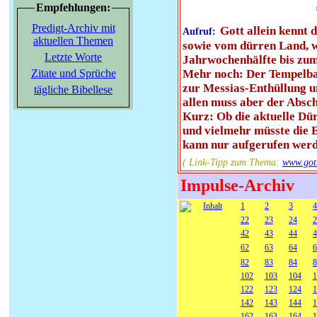
Empfehlungen:
Predigt-Archiv mit
Gott allein kennt
Aufruf:
aktuellen Themen
sowie vom dürren Land, we
Letzte Worte
Jahrwochenhälfte bis zum
Zitate und Sprüche
Mehr noch: Der Tempelbau-
zur Messias-Enthüllung u
tägliche Bibellese
allen muss aber der Absc
Kurz: Ob die aktuelle Dür
und vielmehr müsste die E
kann nur aufgerufen werd
( Link-Tipp zum Thema:
www.go
Impulse-Archiv
Inhalt
1
2
3
4
22
23
24
2
42
43
44
4
62
63
64
6
82
83
84
8
102
103
104
1
122
123
124
1
142
143
144
1
162
163
164
1