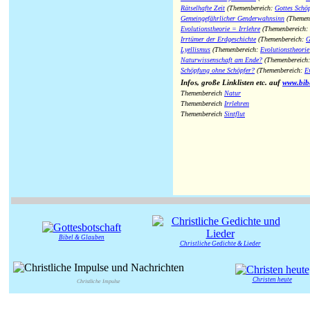
Rätselhafte Zeit
(Themenbereich:
Gottes Schö
Gemeingefährlicher Genderwahnsinn
(Themen
Evolutionstheorie = Irrlehre
(Themenbereich:
Irrtümer der Erdgeschichte
(Themenbereich:
G
Lyellismus
(Themenbereich:
Evolutionstheorie
Naturwissenschaft am Ende?
(Themenbereich
Schöpfung ohne Schöpfer?
(Themenbereich:
E
Infos, große Linklisten etc. auf
www.bib
Themenbereich
Natur
Themenbereich
Irrlehren
Themenbereich
Sintflut
Bibel & Glauben
Christliche Gedichte & Lieder
Christen heute
Christliche Impulse