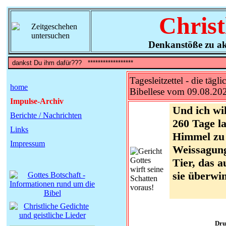
Christ
Denkanstöße zu ak
Tagesleitzettel - die tägli
home
Bibellese vom 09.08.20
Impulse-Archiv
Und ich wi
Berichte / Nachrichten
260 Tage l
Links
Himmel zu 
Impressum
Weissagung
Tier, das 
sie überwin
Dru