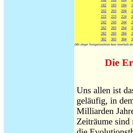
182
183
184
1
202
203
204
2
222
223
224
2
242
243
244
2
262
263
264
2
282
283
284
2
302
303
304
3
(Mit obiger Navigationsleiste kann innerhalb d
Die Er
Uns allen ist da
geläufig, in de
Milliarden Jahr
Zeiträume sind
die Evolutionst