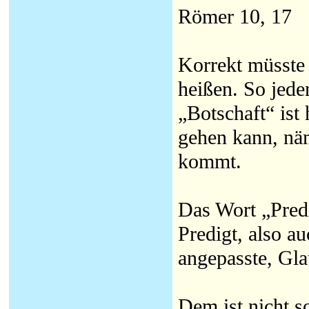
Römer 10, 17
Korrekt müsste 
heißen. So jede
„Botschaft“ ist 
gehen kann, näm
kommt.
Das Wort „Predi
Predigt, also a
angepasste, Gla
Dem ist nicht s