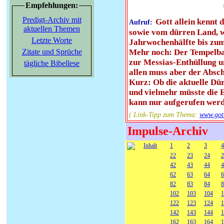
Empfehlungen:
Predigt-Archiv mit
Gott allein kennt
Aufruf:
aktuellen Themen
sowie vom dürren Land, we
Letzte Worte
Jahrwochenhälfte bis zum
Zitate und Sprüche
Mehr noch: Der Tempelbau-
zur Messias-Enthüllung u
tägliche Bibellese
allen muss aber der Absc
Kurz: Ob die aktuelle Dür
und vielmehr müsste die E
kann nur aufgerufen werd
( Link-Tipp zum Thema:
www.go
Impulse-Archiv
Inhalt
1
2
3
4
22
23
24
2
42
43
44
4
62
63
64
6
82
83
84
8
102
103
104
1
122
123
124
1
142
143
144
1
162
163
164
1