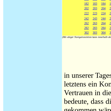
182
183
184
1
202
203
204
2
222
223
224
2
242
243
244
2
262
263
264
2
282
283
284
2
302
303
304
3
(Mit obiger Navigationsleiste kann innerhalb d
in unserer Tage
letztens ein Ko
Vertrauen in die
bedeute, dass 
gekommen wär