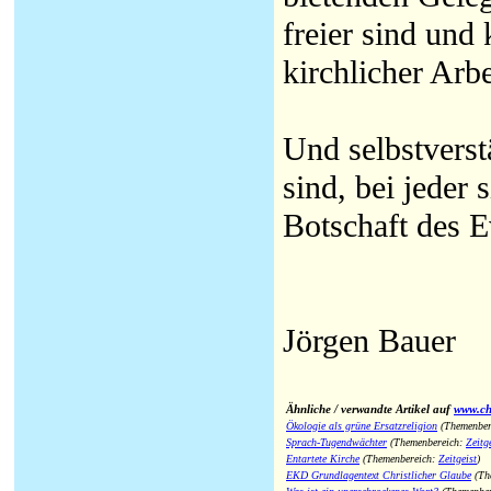
freier sind und
kirchlicher Arb
Und selbstverst
sind, bei jeder 
Botschaft des E
Jörgen Bauer
Ähnliche / verwandte Artikel auf
www.chr
Ökologie als grüne Ersatzreligion
(Themenber
Sprach-Tugendwächter
(Themenbereich:
Zeitg
Entartete Kirche
(Themenbereich:
Zeitgeist
)
EKD Grundlagentext Christlicher Glaube
(Th