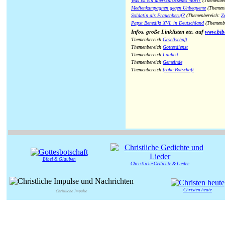
Was ist ein unerschrockenes Wort?
(Themenber
Medienkampagnen gegen Unbequeme
(Themen
Soldatin als Frauenberuf?
(Themenbereich:
Ze
Papst Benedikt XVI. in Deutschland
(Themenb
Infos, große Linklisten etc. auf
www.bib
Themenbereich
Gesellschaft
Themenbereich
Gottesdienst
Themenbereich
Lauheit
Themenbereich
Gemeinde
Themenbereich
frohe Botschaft
Bibel & Glauben
Christliche Gedichte & Lieder
Christen heute
Christliche Impulse