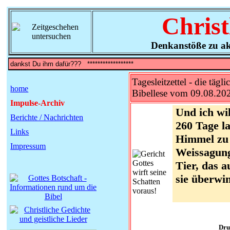
Christ
Denkanstöße zu ak
Tagesleitzettel - die tägli
home
Bibellese vom 09.08.20
Impulse-Archiv
Und ich wi
Berichte / Nachrichten
260 Tage l
Links
Himmel zu 
Impressum
Weissagung
Tier, das 
sie überwin
Dru