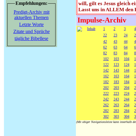
Empfehlungen:
will, gilt es Jesus gleich
Lasst uns in ALLEM den 
Predigt-Archiv mit
aktuellen Themen
Impulse-Archiv
Letzte Worte
Inhalt
1
2
3
4
Zitate und Sprüche
22
23
24
2
tägliche Bibellese
42
43
44
4
62
63
64
6
82
83
84
8
102
103
104
1
122
123
124
1
142
143
144
1
162
163
164
1
182
183
184
1
202
203
204
2
222
223
224
2
242
243
244
2
262
263
264
2
282
283
284
2
302
303
304
3
(Mit obiger Navigationsleiste kann innerhalb d