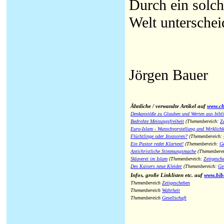
Durch ein solch
Welt unterschei
Jörgen Bauer
Ähnliche / verwandte Artikel auf
www.chr
Denkanstöße zu Glauben und Werten aus bibli
Bedrohte Meinungsfreiheit
(Themenbereich:
Z
Euro-Islam - Wunschvorstellung und Wirklichk
Flüchtlinge oder Invasoren?
(Themenbereich:
Ein Pastor redet Klartext!
(Themenbereich:
Ge
Antichristliche Stimmungsmache
(Themenbere
Sklaverei im Islam
(Themenbereich:
Zeitgesch
Des Kaisers neue Kleider
(Themenbereich:
Ge
Infos, große Linklisten etc. auf
www.bib
Themenbereich
Zeitgeschehen
Themenbereich
Wahrheit
Themenbereich
Gesellschaft