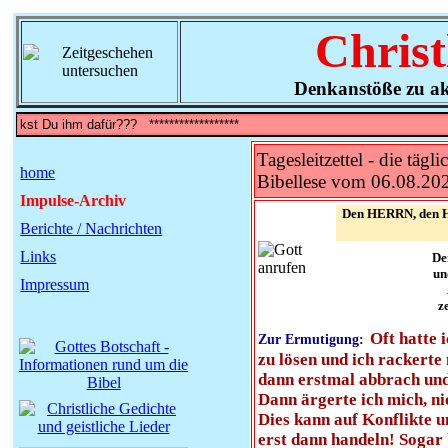
Christ
Denkanstöße zu ak
Tagesleitzettel - die tägli
home
Bibellese vom 06.08.20
Impulse-Archiv
Den HERRN, den Ho
Berichte / Nachrichten
Links
De
un
Impressum
z
Oft hatte 
Zur Ermutigung:
zu lösen und ich rackerte
dann erstmal abbrach und 
Dann ärgerte ich mich, ni
Dies kann auf Konflikte u
erst dann handeln! Sogar