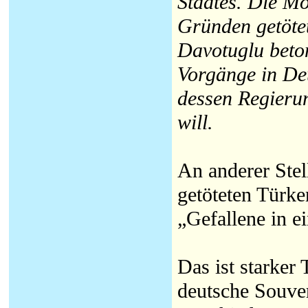
Staates. Die Mo
Gründen getötet
Davotuglu beton
Vorgänge in Deu
dessen Regierun
will.
An anderer Stel
getöteten Türk
„Gefallene in e
Das ist starker
deutsche Souver